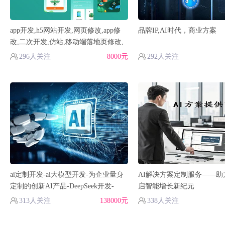
app开发,h5网站开发,网页修改,app修
品牌IP,AI时代，商业方案
改,二次开发,仿站,移动端落地页修改,
企业网站定制
296人关注
8000元
292人关注
ai定制开发-ai大模型开发-为企业量身
AI解决方案定制服务——助
定制的创新AI产品-DeepSeek开发-
启智能增长新纪元
ChatGPT插件开发
313人关注
138000元
338人关注