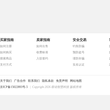
买家指南
卖家指南
安全交易
如何注册
如何出售
钓鱼防骗
如何购买
收费标准
预防盗号
搜索商品
入驻签约
谨防诈骗
支付方式
实名认证
关于我们
广告合作
联系我们
隐私条款
免责声明
网站地图
京ICP备15022893号-5
| Copyright 2026 联动智慧科技 版权所有