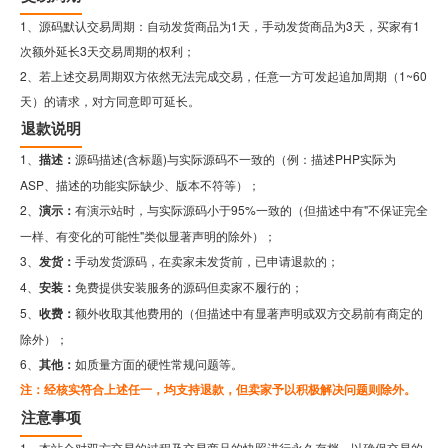
1、源码默认交易周期：自动发货商品为1天，手动发货商品为3天，买家有1
次额外延长3天交易周期的权利；
2、若上述交易周期双方依然无法完成交易，任意一方可发起追加周期（1~60
天）的请求，对方同意即可延长。
退款说明
1、
描述：
源码描述(含标题)与实际源码不一致的（例：描述PHP实际为
ASP、描述的功能实际缺少、版本不符等）；
2、
演示：
有演示站时，与实际源码小于95%一致的（但描述中有"不保证完全
一样、有变化的可能性"类似显著声明的除外）；
3、
发货：
手动发货源码，在卖家未发货前，已申请退款的；
4、
安装：
免费提供安装服务的源码但卖家不履行的；
5、
收费：
额外收取其他费用的（但描述中有显著声明或双方交易前有商定的
除外）；
6、
其他：
如质量方面的硬性常规问题等。
注：经核实符合上述任一，均支持退款，但卖家予以积极解决问题则除外。
注意事项
1、本站会对双方交易的过程及交易商品的快照进行永久存档，以确保交易的