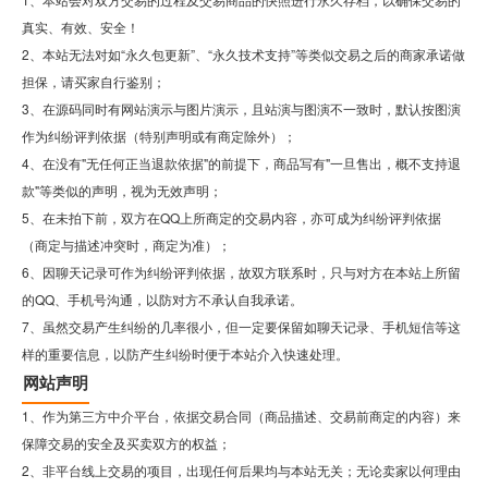
真实、有效、安全！
2、本站无法对如“永久包更新”、“永久技术支持”等类似交易之后的商家承诺做
担保，请买家自行鉴别；
3、在源码同时有网站演示与图片演示，且站演与图演不一致时，默认按图演
作为纠纷评判依据（特别声明或有商定除外）；
4、在没有"无任何正当退款依据"的前提下，商品写有"一旦售出，概不支持退
款"等类似的声明，视为无效声明；
5、在未拍下前，双方在QQ上所商定的交易内容，亦可成为纠纷评判依据
（商定与描述冲突时，商定为准）；
6、因聊天记录可作为纠纷评判依据，故双方联系时，只与对方在本站上所留
的QQ、手机号沟通，以防对方不承认自我承诺。
7、虽然交易产生纠纷的几率很小，但一定要保留如聊天记录、手机短信等这
样的重要信息，以防产生纠纷时便于本站介入快速处理。
网站声明
1、作为第三方中介平台，依据交易合同（商品描述、交易前商定的内容）来
保障交易的安全及买卖双方的权益；
2、非平台线上交易的项目，出现任何后果均与本站无关；无论卖家以何理由